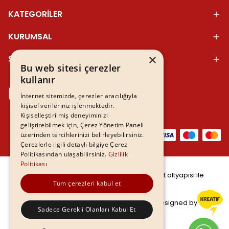
KATEGORİLER
KURUMSAL
×
ŞUBELER
Bu web sitesi çerezler
kullanır
İnternet sitemizde, çerezler aracılığıyla
kişisel verileriniz işlenmektedir.
Kişiselleştirilmiş deneyiminizi
geliştirebilmek için, Çerez Yönetim Paneli
üzerinden tercihlerinizi belirleyebilirsiniz.
Çerezlerle ilgili detaylı bilgiye Çerez
Politikasından ulaşabilirsiniz.
Gizlilik
Politikası
©
2026
Tüm hakları saklıdır - ikas E-Ticaret altyapısı ile
Tüm çerezleri kabul et
hazırlanmıştır.
Designed by
Sadece Gerekli Olanları Kabul Et