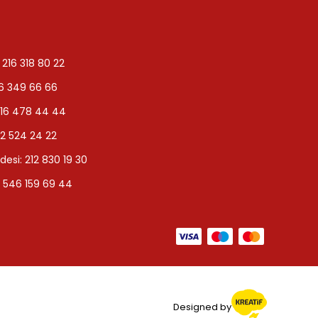
 216 318 80 22
16 349 66 66
216 478 44 44
12 524 24 22
esi: 212 830 19 30
 546 159 69 44
Designed by