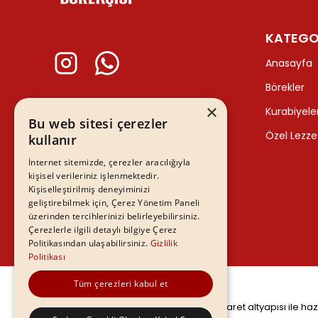
KATEGO
Anasayfa
Börekler
×
Kurabiyele
Bu web sitesi çerezler
Özel Lezze
kullanır
İnternet sitemizde, çerezler aracılığıyla
kişisel verileriniz işlenmektedir.
Kişiselleştirilmiş deneyiminizi
geliştirebilmek için, Çerez Yönetim Paneli
üzerinden tercihlerinizi belirleyebilirsiniz.
Çerezlerle ilgili detaylı bilgiye Çerez
Politikasından ulaşabilirsiniz.
Gizlilik
Politikası
Tüm çerezleri kabul et
©
2026
Tüm hakları saklıdır - ikas E-Ticaret altyapısı ile haz