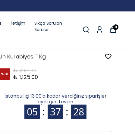
z
İletişim
Sıkça Sorulan
0
Sorular
Un Kurabiyesi 1 Kg
₺ 1,250.00
%
10
₺ 1,125.00
İstanbul içi 13:00'a kadar verdiğiniz siparişler
aynı gün teslim